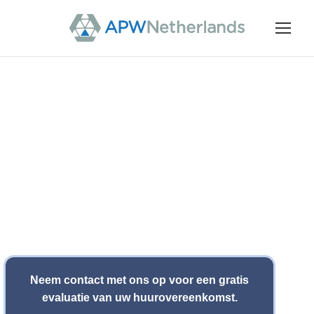
Wat We Doen
Zoals bij elke belangrijke beslissing vinden wij het
uitermate belangrijk dat u goed geïnformeerd bent.
Zodra u besloten heeft een huur vooruitbetaling te
overwegen, is het proces eenvoudig.
Neem contact met ons op voor een gratis
evaluatie van uw huurovereenkomst.