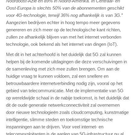
Noordoost-Azië en 89% in Noord-Amerika. In Centraal- en
Oost-Europa is slechts 50% van de abonnementen geschikt
voor 4G-technologie, terwijl 36% nog afhankelijk is van 3G.”
Aangezien bedrijven echter in hoog tempo meer gegevens
genereren en zich meer op de technologische kant richten,
zullen ze afhankelijk blijven van met het internet verbonden
technologie, ook bekend als het internet van dingen (IoT).
Met dit in het achterhoofd is het duidelijk dat 5G zal kunnen
helpen bij de komende uitdagingen die deze verschuivingen in
de samenleving met zich mee zullen brengen. Om aan de
huidige vraag te kunnen voldoen, zal een snellere en
betrouwbaardere internetverbinding nodig zijn, vooral op het
gebied van telecommunicatie. Met de implementatie van 5G
op wereldwijde schaal in de nabije toekomst, is het duidelijk dat
dit de oude generatie netwerkconnectiviteit zal overnemen
door nieuwe technologieën zoals cloudcomputing, kunstmatige
intelligentie, slimme steden en toekomstige technische
inspanningen aan te drijven. Voor veel internet- en
telecomexploitanten is de aanleg van 5G-infrastructuur nu al